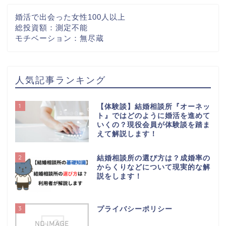
婚活で出会った女性100人以上
総投資額：測定不能
モチベーション：無尽蔵
人気記事ランキング
1
【体験談】結婚相談所『オーネッ
ト』ではどのように婚活を進めて
いくの？現役会員が体験談を踏ま
えて解説します！
2
結婚相談所の選び方は？成婚率の
【はじめての方へ】この
からくりなどについて現実的な解
ブログについて
説をします！
【初心者向け】婚活スタ
3
ートガイド｜最初にやる
プライバシーポリシー
べき5つのステップ