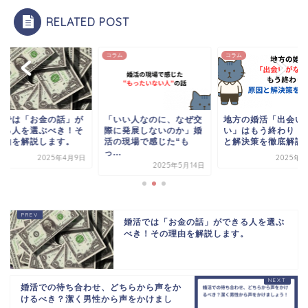
RELATED POST
ム
コラム
コラム
活では「お金の話」が
「いい人なのに、なぜ交
地方の婚活「出会い
きる人を選ぶべき！そ
際に発展しないのか」婚
い」はもう終わり！
理由を解説します。
活の現場で感じた“も
と解決策を徹底解説
っ...
2025年4月9日
2025年6
2025年5月14日
婚活では「お金の話」ができる人を選ぶ
べき！その理由を解説します。
婚活での待ち合わせ、どちらから声をか
けるべき？潔く男性から声をかけまし