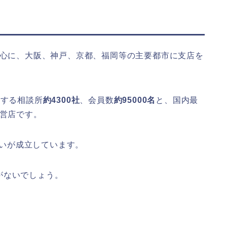
中心に、大阪、神戸、京都、福岡等の主要都市に支店を
擁する相談所
約4300社
、会員数
約
95000名
と、国内最
直営店です。
合いが成立しています。
がないでしょう。