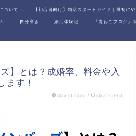
について
【初心者向け】婚活スタートガイド｜最初にや
ム
自分磨き
婚活体験記
『青ねこブログ』
ーズ】とは？成婚率、料金や入
します！
2025年1月17日
/
2025年6月4日