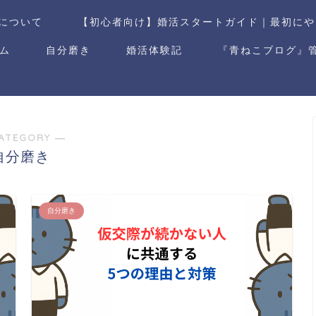
について
【初心者向け】婚活スタートガイド｜最初にや
ム
自分磨き
婚活体験記
『青ねこブログ』
ATEGORY ―
自分磨き
自分磨き