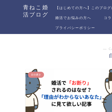
青ねこ婚
【はじめての方へ】このブログ
活ブログ
婚活でお悩みの方へ
コラ
プライバシーポリシー
― C
自分磨き