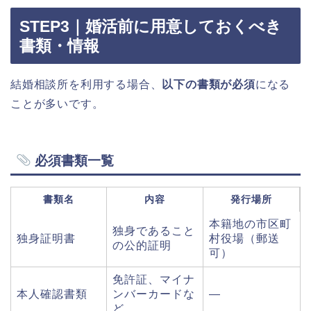
STEP3｜婚活前に用意しておくべき
書類・情報
結婚相談所を利用する場合、
以下の書類が必須
になる
ことが多いです。
必須書類一覧
書類名
内容
発行場所
本籍地の市区町
独身であること
独身証明書
村役場（郵送
の公的証明
可）
免許証、マイナ
本人確認書類
ンバーカードな
—
ど