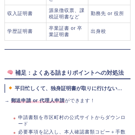
源泉徴収票、課
収入証明書
勤務先 or 役所
税証明書など
卒業証書 or 卒
学歴証明書
出身校
業証明書
補足：よくある詰まりポイントへの対処法
平日忙しくて、独身証明書が取りに行けない…
→
郵送申請 or 代理人申請
ができます！
申請書類を市区町村の公式サイトからダウンロ
ード
必要事項を記入し、本人確認書類コピー＋手数