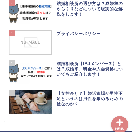
2
結婚相談所の選び方は？成婚率の
【はじめての方へ】この
からくりなどについて現実的な解
ブログについて
説をします！
【初心者向け】婚活スタ
3
ートガイド｜最初にやる
プライバシーポリシー
べき5つのステップ
婚活でお悩みの方へ
4
結婚相談所【IBJメンバーズ】と
は？成婚率、料金や入会資格につ
コラム
いてもご紹介します！
プライバシーポリシー
5
【女性余り？】婚活市場が男性不
足というのは男性を集めるための
嘘なのか？
MENU