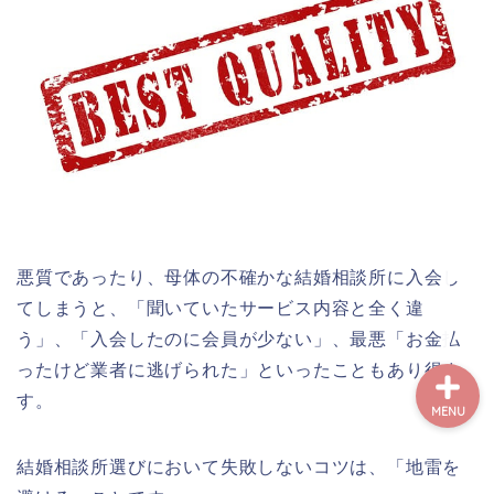
【初心者向け】婚活スタ
ートガイド｜最初にやる
べき5つのステップ
婚活でお悩みの方へ
コラム
プライバシーポリシー
悪質であったり、母体の不確かな結婚相談所に入会し
てしまうと、「聞いていたサービス内容と全く違
う」、「入会したのに会員が少ない」、最悪「お金払
ったけど業者に逃げられた」といったこともあり得ま
す。
MENU
結婚相談所選びにおいて失敗しないコツは、「地雷を