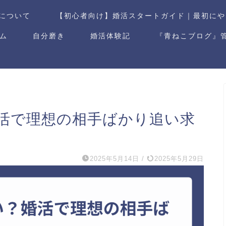
について
【初心者向け】婚活スタートガイド｜最初にや
ム
自分磨き
婚活体験記
『青ねこブログ』
活で理想の相手ばかり追い求
2025年5月14日
/
2025年5月29日