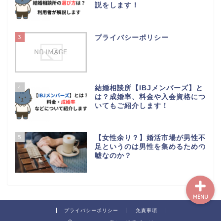
ブログについて
説をします！
【初心者向け】婚活スタ
3
ートガイド｜最初にやる
プライバシーポリシー
べき5つのステップ
婚活でお悩みの方へ
4
結婚相談所【IBJメンバーズ】と
は？成婚率、料金や入会資格につ
コラム
いてもご紹介します！
プライバシーポリシー
5
【女性余り？】婚活市場が男性不
足というのは男性を集めるための
嘘なのか？
MENU
プライバシーポリシー
免責事項