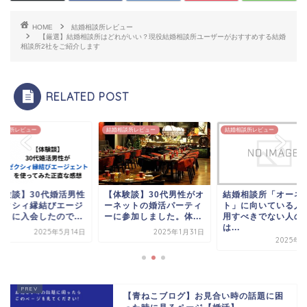
HOME
結婚相談所レビュー
【厳選】結婚相談所はどれがいい？現役結婚相談所ユーザーがおすすめする結婚
相談所2社をご紹介します
RELATED POST
相談所レビュー
結婚相談所レビュー
結婚相談所レビュー
体験談】30代婚活男性
【体験談】30代男性がオ
結婚相談所「オーネ
ゼクシィ縁結びエージ
ーネットの婚活パーティ
ト」に向いている人
ントに入会したので...
ーに参加しました。体...
用すべきでない人の
は...
2025年5月14日
2025年1月31日
2025年1
【青ねこブログ】お見合い時の話題に困