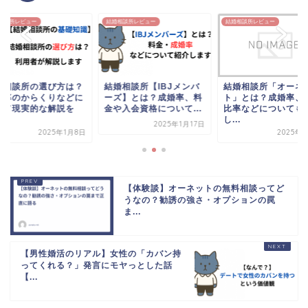
相談所レビュー
結婚相談所レビュー
結婚相談所レビュー
婚相談所の選び方は？
結婚相談所【IBJメンバ
結婚相談所「オーネ
婚率のからくりなどに
ーズ】とは？成婚率、料
ト」とは？成婚率、
いて現実的な解説を
金や入会資格について...
比率などについても
.
し...
2025年1月17日
2025年1月8日
2025年
【体験談】オーネットの無料相談ってど
うなの？勧誘の強さ・オプションの罠
ま...
【男性婚活のリアル】女性の「カバン持
ってくれる？」発言にモヤっとした話
【...