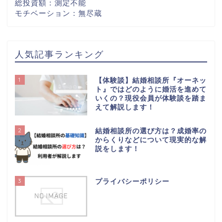
総投資額：測定不能
モチベーション：無尽蔵
人気記事ランキング
1
【体験談】結婚相談所『オーネッ
ト』ではどのように婚活を進めて
いくの？現役会員が体験談を踏ま
えて解説します！
2
結婚相談所の選び方は？成婚率の
【はじめての方へ】この
からくりなどについて現実的な解
ブログについて
説をします！
【初心者向け】婚活スタ
3
ートガイド｜最初にやる
プライバシーポリシー
べき5つのステップ
婚活でお悩みの方へ