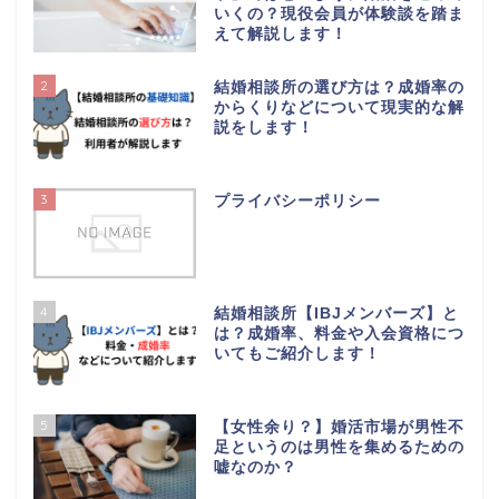
いくの？現役会員が体験談を踏ま
えて解説します！
2
結婚相談所の選び方は？成婚率の
【はじめての方へ】この
からくりなどについて現実的な解
ブログについて
説をします！
【初心者向け】婚活スタ
3
ートガイド｜最初にやる
プライバシーポリシー
べき5つのステップ
婚活でお悩みの方へ
4
結婚相談所【IBJメンバーズ】と
は？成婚率、料金や入会資格につ
コラム
いてもご紹介します！
プライバシーポリシー
5
【女性余り？】婚活市場が男性不
足というのは男性を集めるための
嘘なのか？