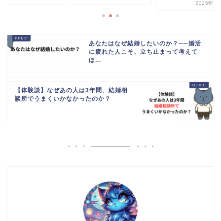
2025年5
あなたはなぜ結婚したいのか？──婚活
に疲れた人こそ、立ち止まって考えて
ほ...
【体験談】なぜあの人は3年間、結婚相
談所でうまくいかなかったのか？