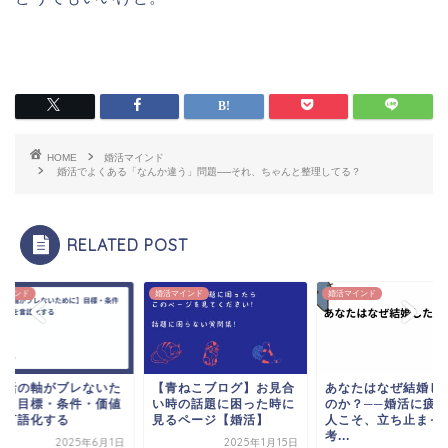
HOME
婚活マインド
婚活でよくある「なんか違う」問題──それ、ちゃんと整理してる？
RELATED POST
マインド
婚活マインド
婚活マインド
婚活の軸がブレないた
【青ねこブログ】お見合
あなたはなぜ結婚し
に】目標・条件・価値
い時の話題に困った時に
のか？──婚活に疲
を言語化する
見るページ【婚活】
人こそ、立ち止まっ
考...
2025年6月1日
2025年1月15日